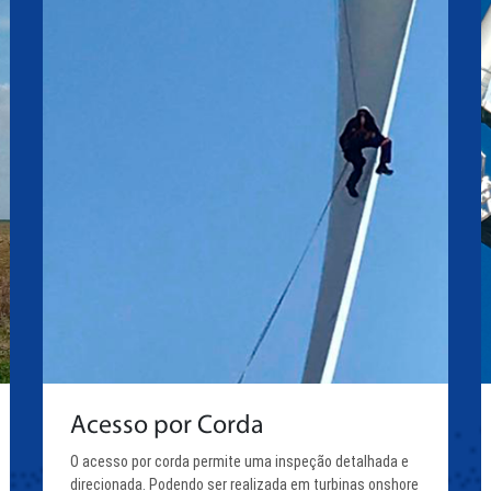
Acesso por Corda
O acesso por corda permite uma inspeção detalhada e
direcionada. Podendo ser realizada em turbinas onshore