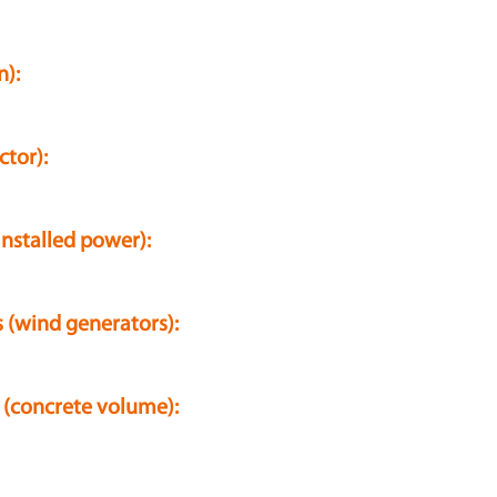
n):
ctor):
installed power):
 (wind generators):
 (concrete volume):