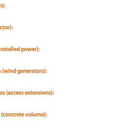
n):
ctor):
installed power):
 (wind generators):
s (access extensions):
 (concrete volume):