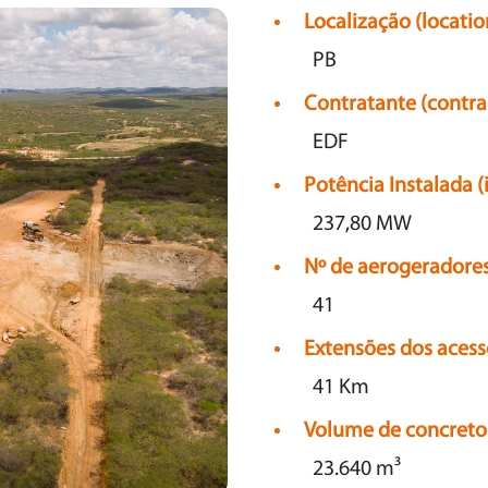
Localização (locatio
PB
Contratante (contra
EDF
Potência Instalada (
237,80 MW
Nº de aerogeradores
41
Extensões dos acesso
41 Km
Volume de concreto
23.640 m³